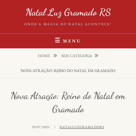
Skip
Natal Luz Gramado RS
to
content
ONDE A MAGIA DO NATAL ACONTECE!
MENU
HOME
SEM CATEGORIA
NOVA ATRAÇÃO: REINO DO NATAL EM GRAMADO
Nova Atração: Reino do Natal em
Gramado
POSTED
BY
29/07/2021
NATALLUZGRAMADORS
ON