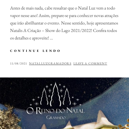
Antes de mais nada, cabe ressaltar que o Natal Luz vem a todo
vapor nesse ano! Assim, prepare-se para conhecer novas atrações
que irão abrilhantar o evento. Nesse sentido, hoje apresentamos
Natalis A Criação – Show do Lago 2021/2022! Confira todos
os detalhes e aproveite! …
NATALIS
CONTINUE LENDO
A
CRIAÇÃO
POSTED
BY
11/08/2021
NATALLUZGRAMADORS
LEAVE A COMMENT
–
ON
SHOW
DO
LAGO
2021/2022