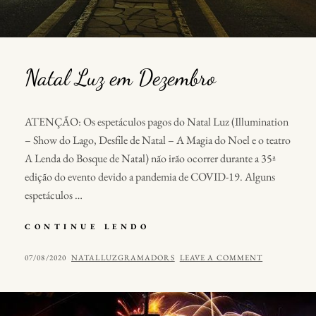
Natal Luz em Dezembro
ATENÇÃO: Os espetáculos pagos do Natal Luz (Illumination
– Show do Lago, Desfile de Natal – A Magia do Noel e o teatro
A Lenda do Bosque de Natal) não irão ocorrer durante a 35ª
edição do evento devido a pandemia de COVID-19. Alguns
espetáculos …
NATAL
CONTINUE LENDO
LUZ
EM
POSTED
BY
07/08/2020
NATALLUZGRAMADORS
LEAVE A COMMENT
DEZEMBRO
ON