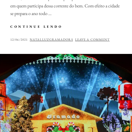
em quem participa dessa corrente do bem. Com efeito a cidade
se prepara o ano todo …
INGRESSOS
CONTINUE LENDO
BUSTOUR
ILLUMINATION
POSTED
BY
12/06/2021
NATALLUZGRAMADORS
LEAVE A COMMENT
SHOW
ON
2021/2022