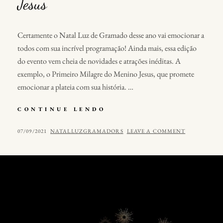
Jesus
Certamente o Natal Luz de Gramado desse ano vai emocionar a
todos com sua incrível programação! Ainda mais, essa edição
do evento vem cheia de novidades e atrações inéditas. A
exemplo, o Primeiro Milagre do Menino Jesus, que promete
emocionar a plateia com sua história. …
O
CONTINUE LENDO
PRIMEIRO
MILAGRE
POSTED
BY
07/09/2021
NATALLUZGRAMADORS
LEAVE A COMMENT
DO
ON
MENINO
JESUS