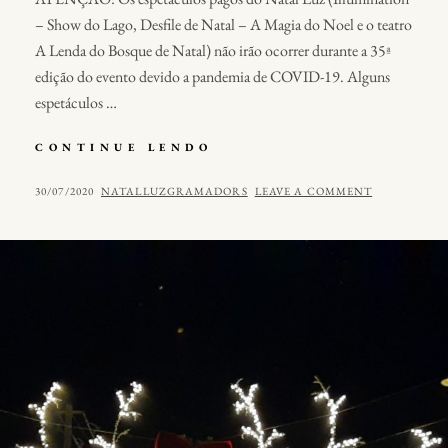
– Show do Lago, Desfile de Natal – A Magia do Noel e o teatro
A Lenda do Bosque de Natal) não irão ocorrer durante a 35ª
edição do evento devido a pandemia de COVID-19. Alguns
espetáculos …
NATAL
CONTINUE LENDO
LUZ
E
POSTED
BY
30/07/2020
NATALLUZGRAMADORS
LEAVE A COMMENT
O
ON
CORONAVÍRUS