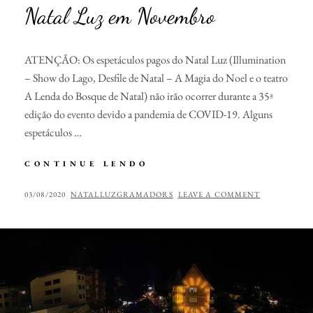
Natal Luz em Novembro
ATENÇÃO: Os espetáculos pagos do Natal Luz (Illumination
– Show do Lago, Desfile de Natal – A Magia do Noel e o teatro
A Lenda do Bosque de Natal) não irão ocorrer durante a 35ª
edição do evento devido a pandemia de COVID-19. Alguns
espetáculos …
NATAL
CONTINUE LENDO
LUZ
EM
POSTED
BY
03/08/2020
NATALLUZGRAMADORS
LEAVE A COMMENT
NOVEMBRO
ON