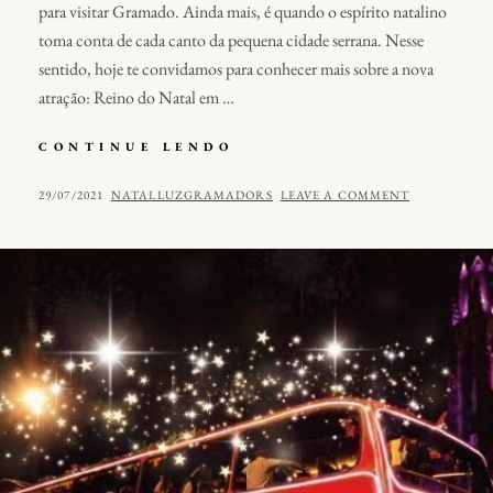
para visitar Gramado. Ainda mais, é quando o espírito natalino
toma conta de cada canto da pequena cidade serrana. Nesse
sentido, hoje te convidamos para conhecer mais sobre a nova
atração: Reino do Natal em …
NOVA
CONTINUE LENDO
ATRAÇÃO:
REINO
POSTED
BY
29/07/2021
NATALLUZGRAMADORS
LEAVE A COMMENT
DO
ON
NATAL
EM
GRAMADO