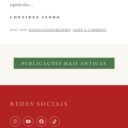
espetáculos …
LUZES
CONTINUE LENDO
DE
NATAL
POSTED
BY
29/07/2020
NATALLUZGRAMADORS
LEAVE A COMMENT
EM
ON
GRAMADO
Navegação
PUBLICAÇÕES MAIS ANTIGAS
por
posts
REDES SOCIAIS