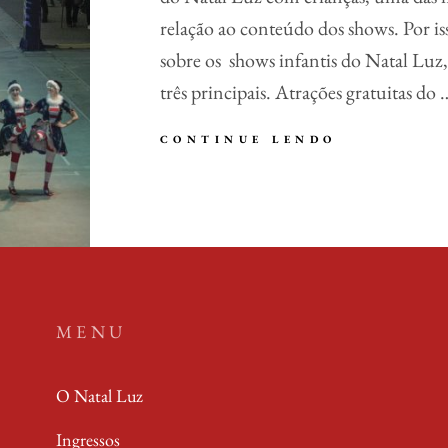
T
relação ao conteúdo dos shows. Por i
E
sobre os shows infantis do Natal Luz,
E
N
três principais. Atrações gratuitas do 
T
R
E
CONTINUE LENDO
Q
T
U
E
A
N
L
I
O
M
M
E
E
N
L
T
H
O
O
MENU
P
R
A
S
R
H
O Natal Luz
A
O
T
W
O
Ingressos
D