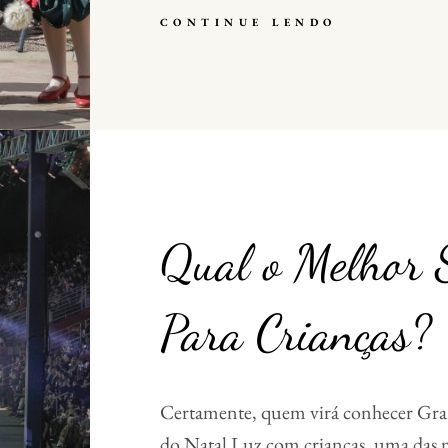
CONTINUE LENDO
N
A
T
A
L
L
U
Z
D
E
G
Qual o Melhor 
R
A
M
A
Para Crianças?
D
O
G
A
R
Certamente, quem virá conhecer Gra
A
do Natal Luz com crianças, uma das 
N