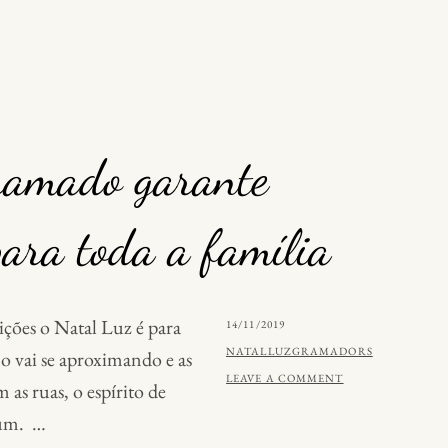
ramado garante
para toda a família
ições o Natal Luz é para
P
14/11/2019
O
B
NATALLUZGRAMADORS
no vai se aproximando e as
S
Y
LEAVE A COMMENT
as ruas, o espírito de
T
 um. …
E