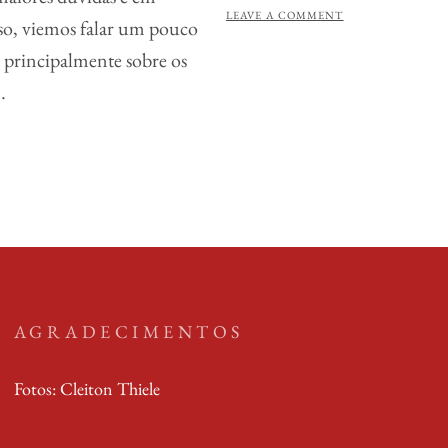
S
Y
LEAVE A COMMENT
sso, viemos falar um pouco
T
 principalmente sobre os
E
…
D
O
N
AGRADECIMENTOS
Fotos: Cleiton Thiele