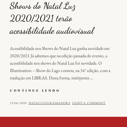
Shows do Natal Luz
2020/2021 terão
acessibilidade audiovisual
Acessibilidade nos Shows do Natal Luz ganha novidade em
2020/2021 Já sabemos que na edição passada do evento, a
acessibilidade nos shows do Natal Luz foi novidade. O
Illumination – Show do Lago contou, na 34° edição, com a
tradução em LIBRAS. Desta forma, intérpretes …
CONTINUE LENDO
S
H
O
P
13/06/2020
B
NATALLUZGRAMADORS
LEAVE A COMMENT
W
O
Y
S
S
D
O
T