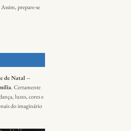
 Assim, prepare-se
le de Natal –
mília
. Certamente
nça, luzes, cores e
onais do imaginário