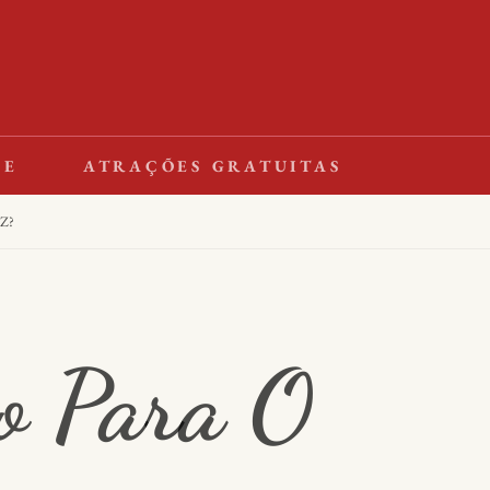
LE
ATRAÇÕES GRATUITAS
Z?
o Para O