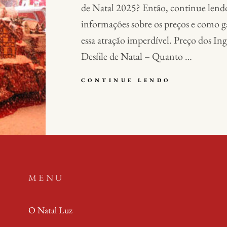
de Natal 2025? Então, continue lendo
informações sobre os preços e como ga
essa atração imperdível. Preço dos In
Desfile de Natal – Quanto …
QUANTO
CONTINUE LENDO
CUSTA
O
INGRESSO
PARA
O
GRANDE
DESFILE
DE
NATAL
MENU
2025?
O Natal Luz