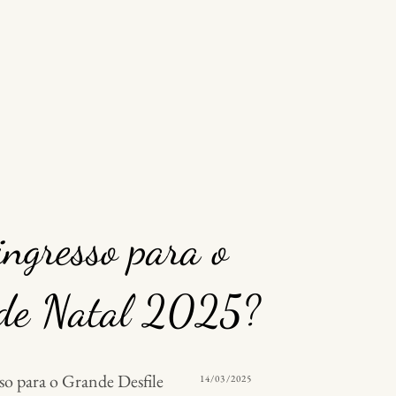
ingresso para o
 de Natal 2025?
so para o Grande Desfile
POSTED
14/03/2025