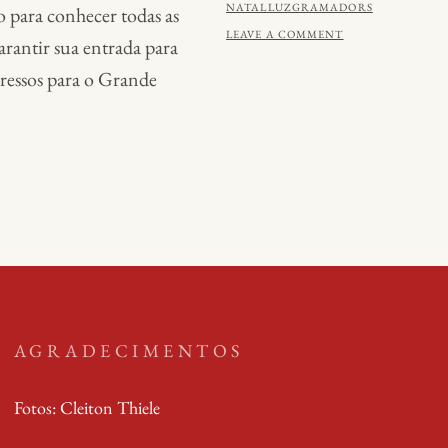
ON
BY
NATALLUZGRAMADORS
 para conhecer todas as
LEAVE A COMMENT
rantir sua entrada para
gressos para o Grande
AGRADECIMENTOS
Fotos: Cleiton Thiele