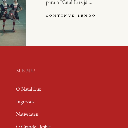
para o Natal Luz já …
CONTINUE LENDO
V
A
L
O
R
E
S
D
O
S
MENU
I
N
G
O Natal Luz
R
E
Ingressos
S
S
Nativitaten
O
S
N
O Grande Desfile