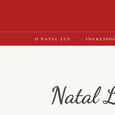
S
k
i
p
t
O NATAL LUZ
INGRESSO
o
c
o
n
t
Natal 
e
n
t