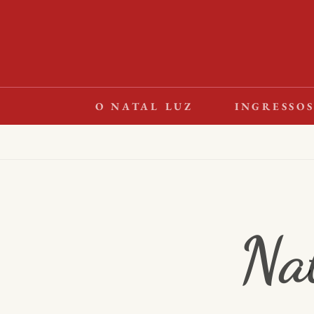
Skip
to
content
O NATAL LUZ
INGRESSO
Na