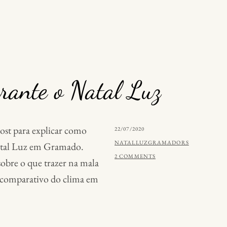
rante o Natal Luz
ost para explicar como
POSTED
22/07/2020
ON
BY
NATALLUZGRAMADORS
atal Luz em Gramado.
2 COMMENTS
obre o que trazer na mala
comparativo do clima em
URA