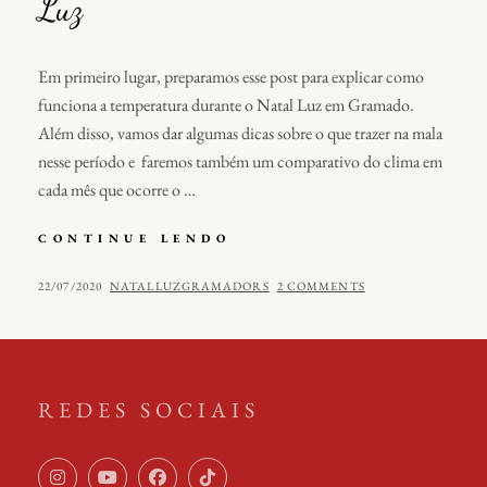
Luz
Em primeiro lugar, preparamos esse post para explicar como
funciona a temperatura durante o Natal Luz em Gramado.
Além disso, vamos dar algumas dicas sobre o que trazer na mala
nesse período e faremos também um comparativo do clima em
cada mês que ocorre o …
TEMPERATURA
CONTINUE LENDO
DURANTE
O
POSTED
BY
22/07/2020
NATALLUZGRAMADORS
2 COMMENTS
NATAL
ON
LUZ
REDES SOCIAIS