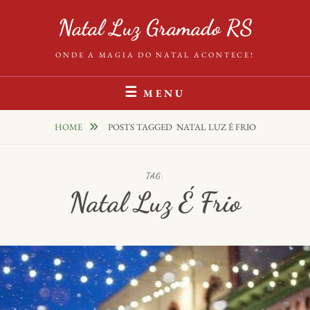
Skip
Natal Luz Gramado RS
to
content
ONDE A MAGIA DO NATAL ACONTECE!
MENU
HOME
POSTS TAGGED
NATAL LUZ É FRIO
TAG:
Natal Luz É Frio