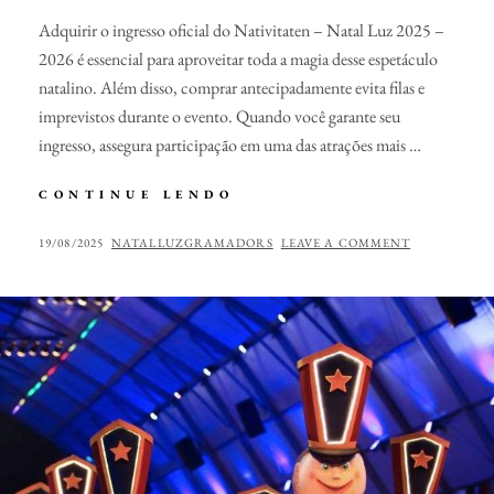
Adquirir o ingresso oficial do Nativitaten – Natal Luz 2025 –
2026 é essencial para aproveitar toda a magia desse espetáculo
natalino. Além disso, comprar antecipadamente evita filas e
imprevistos durante o evento. Quando você garante seu
ingresso, assegura participação em uma das atrações mais …
INGRESSO
CONTINUE LENDO
OFICIAL
–
POSTED
BY
19/08/2025
NATALLUZGRAMADORS
LEAVE A COMMENT
NATIVITATEN
ON
–
NATAL
LUZ
2025
–
2026