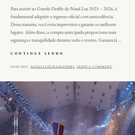
Para assistir ao Grande Desfile do Natal Luz 2025 – 2026, é
fundamental adquirir o ingresso oficial com antecedência.
Dessa maneira, você evita imprevistos e garante os melhores
lugares. Além disso, a compra antecipada proporciona mais
segurança e tranquilidade durante todo o evento. Garanta já …
INGRESSO
CONTINUE LENDO
OFICIAL
–
POSTED
BY
18/08/2025
NATALLUZGRAMADORS
LEAVE A COMMENT
GRANDE
ON
DESFILE
–
NATAL
LUZ
2025
–
2026