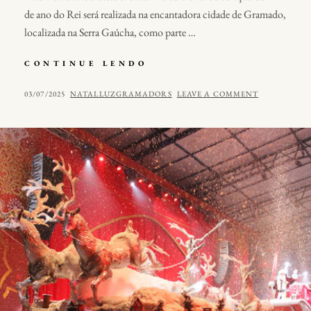
de ano do Rei será realizada na encantadora cidade de Gramado,
localizada na Serra Gaúcha, como parte …
SHOW
CONTINUE LENDO
DO
ROBERTO
POSTED
BY
03/07/2025
NATALLUZGRAMADORS
LEAVE A COMMENT
CARLOS
ON
EM
GRAMADO
2025