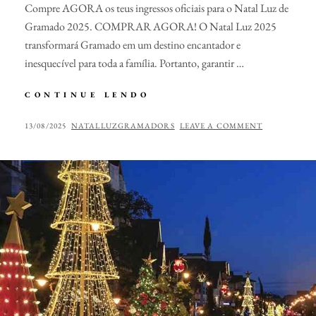
Compre AGORA os teus ingressos oficiais para o Natal Luz de
Gramado 2025. COMPRAR AGORA! O Natal Luz 2025
transformará Gramado em um destino encantador e
inesquecível para toda a família. Portanto, garantir …
NATAL
CONTINUE LENDO
LUZ
2025
POSTED
BY
13/08/2025
NATALLUZGRAMADORS
LEAVE A COMMENT
–
ON
INGRESSOS
PARA
O
NATAL
LUZ
DE
GRAMADO