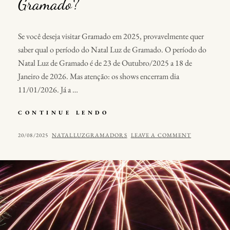
Gramado?
Se você deseja visitar Gramado em 2025, provavelmente quer
saber qual o período do Natal Luz de Gramado. O período do
Natal Luz de Gramado é de 23 de Outubro/2025 a 18 de
Janeiro de 2026. Mas atenção: os shows encerram dia
11/01/2026. Já a …
QUAL
CONTINUE LENDO
O
PERÍODO
POSTED
BY
20/08/2025
NATALLUZGRAMADORS
LEAVE A COMMENT
DO
ON
NATAL
LUZ
DE
GRAMADO?