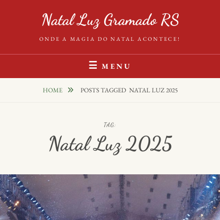
Skip
Natal Luz Gramado RS
to
content
ONDE A MAGIA DO NATAL ACONTECE!
MENU
HOME
POSTS TAGGED
NATAL LUZ 2025
TAG:
Natal Luz 2025