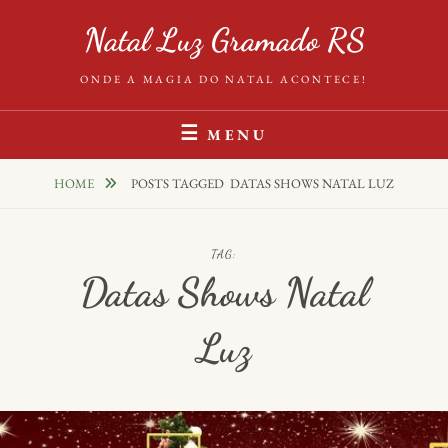
Skip
Natal Luz Gramado RS
to
content
ONDE A MAGIA DO NATAL ACONTECE!
MENU
HOME
POSTS TAGGED
DATAS SHOWS NATAL LUZ
TAG:
Datas Shows Natal
Luz