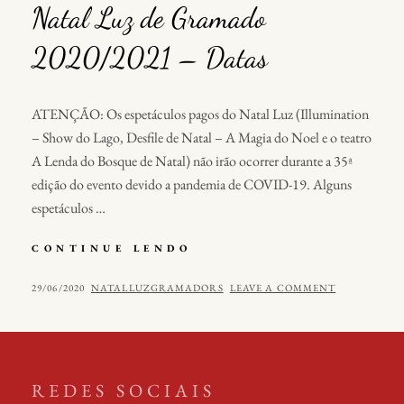
Natal Luz de Gramado
2020/2021 – Datas
ATENÇÃO: Os espetáculos pagos do Natal Luz (Illumination
– Show do Lago, Desfile de Natal – A Magia do Noel e o teatro
A Lenda do Bosque de Natal) não irão ocorrer durante a 35ª
edição do evento devido a pandemia de COVID-19. Alguns
espetáculos …
NATAL
CONTINUE LENDO
LUZ
DE
POSTED
BY
29/06/2020
NATALLUZGRAMADORS
LEAVE A COMMENT
GRAMADO
ON
2020/2021
–
DATAS
REDES SOCIAIS