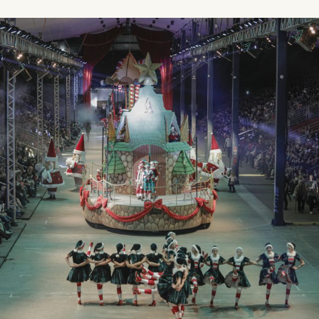
O
Y
C
S
O
M
T
P
E
R
D
A
R
O
I
N
N
G
R
E
S
S
O
S
P
A
R
A
N
A