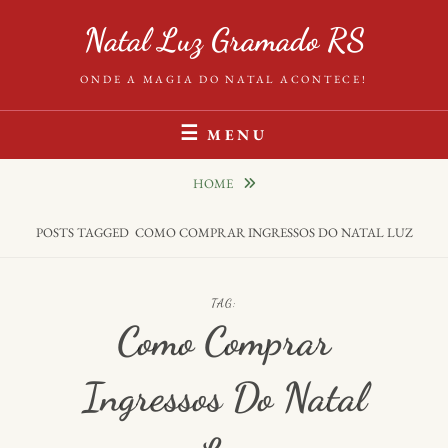
S
Natal Luz Gramado RS
k
i
ONDE A MAGIA DO NATAL ACONTECE!
p
t
MENU
o
c
HOME
o
n
POSTS TAGGED
COMO COMPRAR INGRESSOS DO NATAL LUZ
t
e
n
TAG:
t
Como Comprar
Ingressos Do Natal