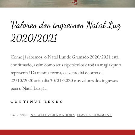
T
A
L
L
Valores dos ingressos Natal Luz
U
Z
2020/2021
2
0
2
1
Como já sabemos, o Natal Luz de Gramado 2020/2021 está
/
confirmado, assim como seus espetáculos e toda a magia que o
2
representa! Da mesma forma, o evento irá ocorrer de
0
22/10/2020 até o dia 30/01/2020 e os valores dos ingressos
2
2
para o Natal Luz já …
CONTINUE LENDO
V
A
L
P
04/06/2020
B
NATALLUZGRAMADORS
LEAVE A COMMENT
O
O
Y
R
S
E