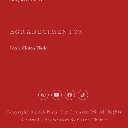
0
m
2
0
/
2
0
AGRADECIMENTOS
2
1
Fotos: Cleiton Thiele
I
Y
F
T
n
o
a
i
Copyright © 2026
Natal Luz Gramado RS
. All Rights
s
u
c
k
Reserved. | Snowflakes By
Catch Themes
t
t
e
T