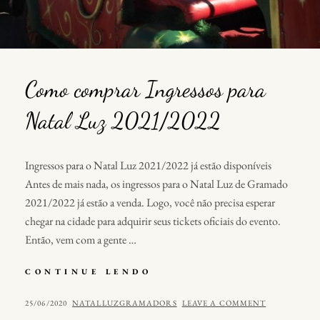
Como comprar Ingressos para
Natal Luz 2021/2022
Ingressos para o Natal Luz 2021/2022 já estão disponíveis
Antes de mais nada, os ingressos para o Natal Luz de Gramado
2021/2022 já estão a venda. Logo, você não precisa esperar
chegar na cidade para adquirir seus tickets oficiais do evento.
Então, vem com a gente …
CONTINUE LENDO
C
O
M
P
25/06/2020
B
NATALLUZGRAMADORS
LEAVE A COMMENT
O