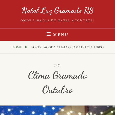
Skip
Natal Luz Gramado RS
to
content
ONDE A MAGIA DO NATAL ACONTECE!
MENU
HOME
POSTS TAGGED
CLIMA GRAMADO OUTUBRO
TAG:
Clima Gramado
Outubro