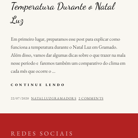
Temperatura Durante o Natal
Luz
Em primeiro lugar, preparamos esse post para explicar como
funciona a temperatura durante o Natal Luz em Gramado.
Além disso, vamos dar algumas dicas sobre o que trazer na mala
nesse período e faremos também um comparativo do clima em
cada mês que ocorre o …
TEMPERATURA
CONTINUE LENDO
DURANTE
O
POSTED
BY
22/07/2020
NATALLUZGRAMADORS
2 COMMENTS
NATAL
ON
LUZ
REDES SOCIAIS