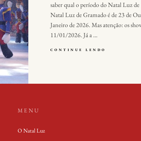
saber qual o período do Natal Luz d
Natal Luz de Gramado é de 23 de Ou
Janeiro de 2026. Mas atenção: os sho
11/01/2026. Já a …
QUAL
CONTINUE LENDO
O
PERÍODO
DO
NATAL
LUZ
DE
GRAMADO?
MENU
O Natal Luz