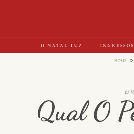
Skip
to
content
O NATAL LUZ
INGRESSO
HOME
CAT
Qual O P