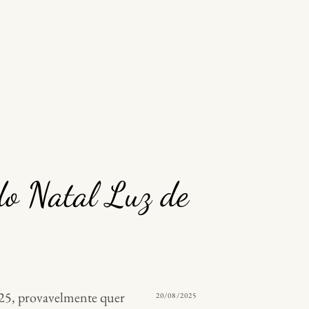
do Natal Luz de
025, provavelmente quer
POSTED
20/08/2025