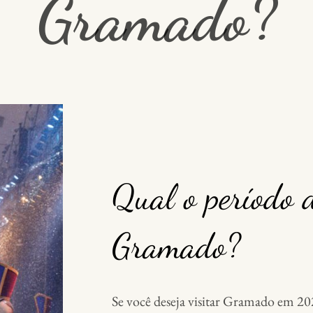
Gramado?
Qual o período 
Gramado?
Se você deseja visitar Gramado em 2