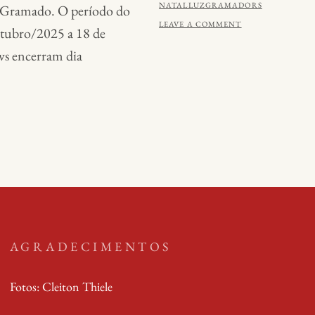
ON
BY
NATALLUZGRAMADORS
e Gramado. O período do
LEAVE A COMMENT
tubro/2025 a 18 de
ws encerram dia
AGRADECIMENTOS
Fotos: Cleiton Thiele